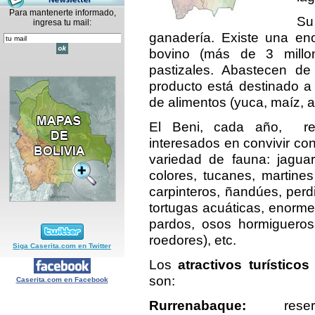
Para mantenerte informado,
Su
ingresa tu mail:
ganadería. Existe una e
bovino (más de 3 millo
pastizales. Abastecen de
producto está destinado a 
de alimentos (yuca, maíz, 
El Beni, cada año, rec
interesados en convivir co
variedad de fauna: jagua
colores, tucanes, martine
carpinteros, ñandúes, perd
tortugas acuáticas, enorm
pardos, osos hormigueros
roedores), etc.
Siga Caserita.com en Twitter
Los
atractivos turísticos
son:
Caserita.com en Facebook
Rurrenabaque:
reserv