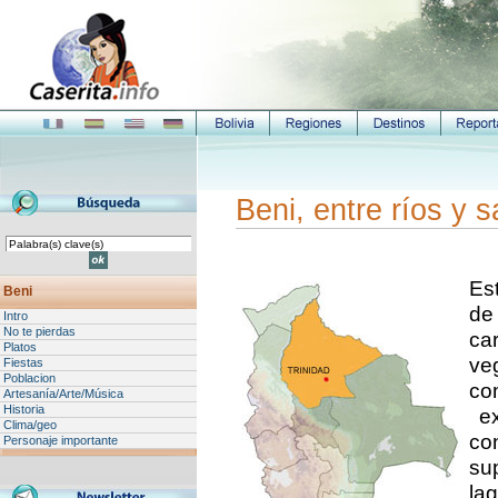
Beni, entre ríos y 
Es
Beni
de
Intro
No te pierdas
ca
Platos
ve
Fiestas
Poblacion
c
Artesanía/Arte/Música
Historia
ex
Clima/geo
co
Personaje importante
su
lag