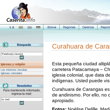
Curahuara de Car
Esta pequeña ciudad altipl
Iglesias y religión
carretera Patacamaya – Chi
Las misiones Jesuitas
Iglesias coloniales
iglesia colonial, que data d
indígenas. Usted puede visi
Curahuara de Carangas es u
Para mantenerte informado,
ingresa tu mail:
de andinismo. Por ello, no o
apropiado.
Fotos:
Noélise Delille, Made