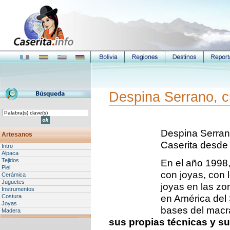
Despina Serrano, c
Despina Serran
Artesanos
Caserita desde
Intro
Alpaca
Tejidos
En el año 1998,
Piel
con joyas, con 
Cerámica
Juguetes
joyas en las zon
Instrumentos
en América del
Costura
Joyas
bases del mac
Madera
sus propias técnicas y s