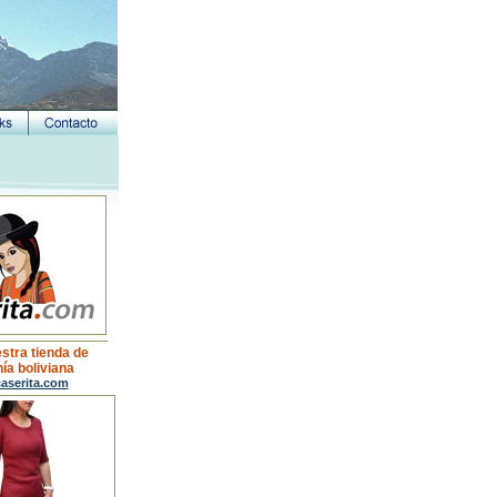
estra tienda de
ía boliviana
aserita.com