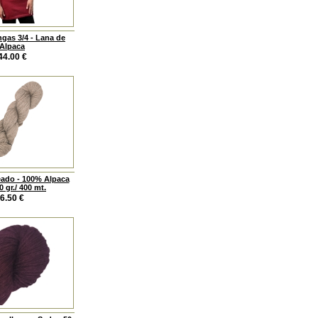
gas 3/4 - Lana de
Alpaca
44.00
€
ado - 100% Alpaca
0 gr./ 400 mt.
6.50
€