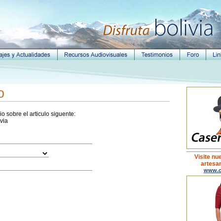
o
o sobre el articulo siguente:
via
Visite nu
artesan
www.c