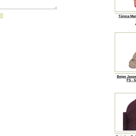
Túnica Man
Beige Jaspe
FS - 5