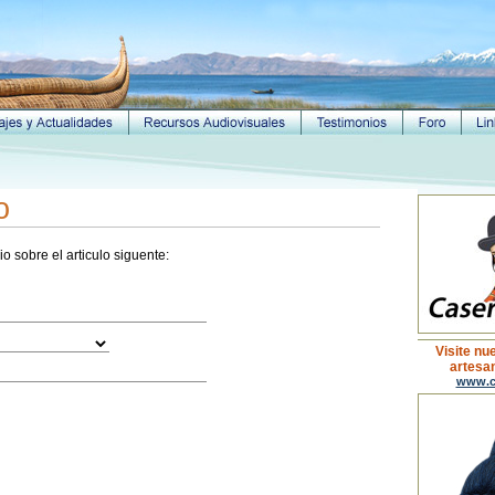
o
o sobre el articulo siguente:
Visite nu
artesan
www.c