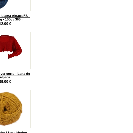
- Llama Alpaca FS -
g - 100g / 366m
12.00
€
óver corto - Lana de
alpaca
39.00
€
aby Llama/Merino -