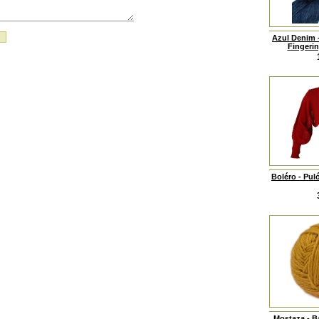
Azul Denim 
Fingerin
Boléro - Pul
Mostaza - B