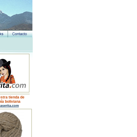
estra tienda de
ía boliviana
aserita.com