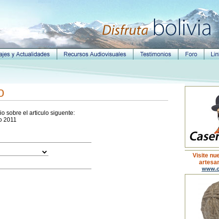
o
o sobre el articulo siguente:
to 2011
Visite nu
artesan
www.c