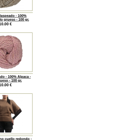
Jaspeado - 100%
lo grueso - 100 gr.
10.00
€
do - 100% Alpaca -
ueso - 100 gr.
10.00
€
no cuello redondo -