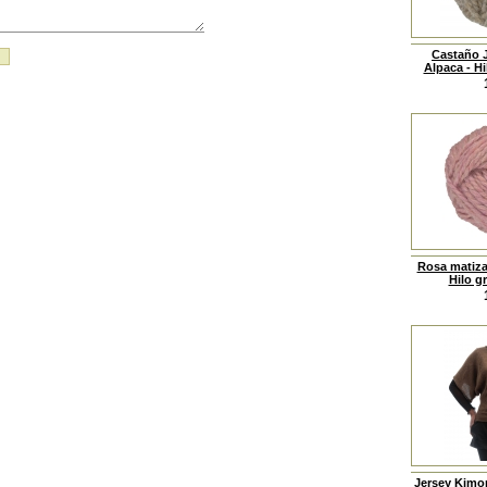
Castaño 
Alpaca - Hi
Rosa matiza
Hilo gr
Jersey Kimo