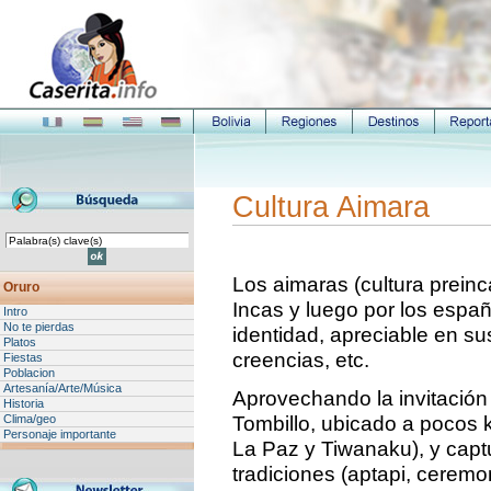
Cultura Aimara
Los aimaras (cultura preinc
Oruro
Incas y luego por los españ
Intro
No te pierdas
identidad, apreciable en su
Platos
creencias, etc.
Fiestas
Poblacion
Artesanía/Arte/Música
Aprovechando la invitación 
Historia
Tombillo, ubicado a pocos k
Clima/geo
Personaje importante
La Paz y Tiwanaku), y cap
tradiciones (aptapi, ceremo