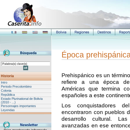
Época prehispánica
Prehispánico es un término
Historia
refiere a una época de 
Intro
Periodo Precolombino
Américas que termina co
Colonia
españoles a este continent
República
Estado Plurinational de Bolivia
(2010 - ...)
Los conquistadores d
Personnajes importantes
Leyendas
encontraron con pueblos de
desarrollo cultural. Las
avanzadas en ese entonces