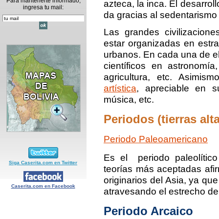
Para mantenerte informado,
azteca, la inca. El desarrol
ingresa tu mail:
da gracias al sedentarismo 
Las grandes civilizacione
estar organizadas en estra
urbanos. En cada una de el
científicos en astronomía,
agricultura, etc. Asimi
artística
, apreciable en s
música, etc.
Periodos (tierras alt
Periodo Paleoamericano
Es el periodo paleolític
Siga Caserita.com en Twitter
teorías más aceptadas afi
originarios del Asia, ya qu
Caserita.com en Facebook
atravesando el estrecho de
Periodo Arcaico