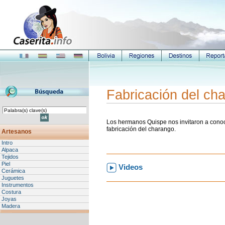
Fabricación del ch
Los hermanos Quispe nos invitaron a conoce
fabricación del charango.
Artesanos
Intro
Alpaca
Tejidos
Piel
Videos
Cerámica
Juguetes
Instrumentos
Costura
Joyas
Madera