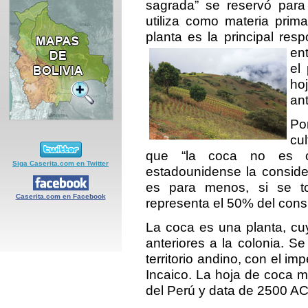
sagrada” se reservó para
utiliza como materia prima
planta es la principal res
en
el
ho
ant
Po
cu
que “la coca no es co
Siga Caserita.com en Twitter
estadounidense la consid
es para menos, si se 
Caserita.com en Facebook
representa el 50% del con
La coca es una planta, cuy
anteriores a la colonia. S
territorio andino, con el i
Incaico. La hoja de coca m
del Perú y data de 2500 AC