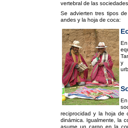
vertebral de las sociedade
Se advierten tres tipos de
andes y la hoja de coca:
E
En
eq
Ta
y 
ur
So
En
so
reciprocidad y la hoja de
dinámica. Igualmente, la 
asume un cargo en la com