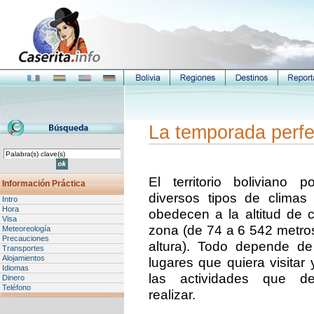
La temporada perfec
El territorio boliviano p
Información Práctica
diversos tipos de climas
Intro
Hora
obedecen a la altitud de 
Visa
zona (de 74 a 6 542 metro
Meteoreología
Precauciones
altura). Todo depende de
Transportes
Alojamientos
lugares que quiera visitar 
Idiomas
las actividades que d
Dinero
Teléfono
realizar.