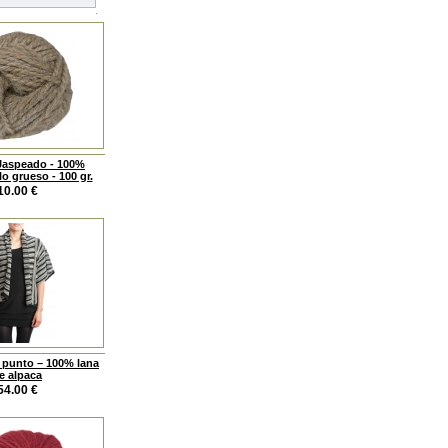
Jaspeado - 100%
lo grueso - 100 gr.
10.00
€
 punto – 100% lana
e alpaca
54.00
€