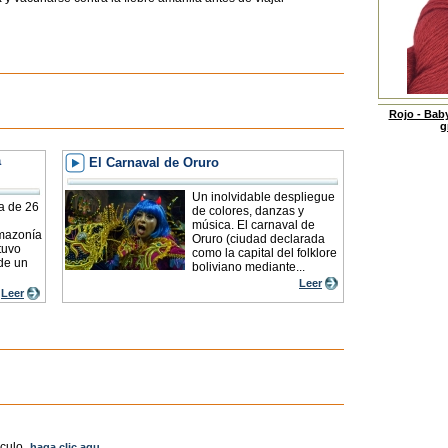
Rojo - Baby
g
a
El Carnaval de Oruro
Un inolvidable despliegue
a de 26
de colores, danzas y
música. El carnaval de
mazonía
Oruro (ciudad declarada
tuvo
como la capital del folklore
 de un
boliviano mediante...
Leer
Leer
culo,
haga clic aqu