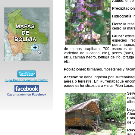
Altitud:
entre 
Precipitacion
Hidrografía:
r
Flora:
la rese
cedro, la mara
Fauna:
exist
especies re
puma, jaguar,
de monos, capibara, 700 especies de
variedad de tucanes, etc.), peces (pacú,
etc.), caimán negro, tortuga de río, tortug
etc.
Poblaciones:
tsimanes, mosetenes y taca
Acceso:
se debe ingresar por Rurrenabaq
Siga Caserita.com en Twitter
aérea o terrestre. En Rurrenabaque encon
paquetes turísticos para visitar Pilón Lajas, p
Serv
Caserita.com en Facebook
resi
albe
Luga
Char
Colo
de S
Rec
agua