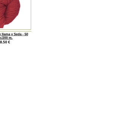
 llama y Seda - 50
r./200 m.
8.50
€