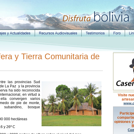
era y Tierra Comunitaria de
tre las provincias Sud
e La Paz y la provincia
serva ha sido reconocida
ternacional, en virtud a
Visite nu
 ella convergen varios
artesan
úmedo de pie de monte,
www.c
 subandino, bosque
Particip
compartie
0 000 hectáreas
opiniones y
B
16 y 26º C
Con