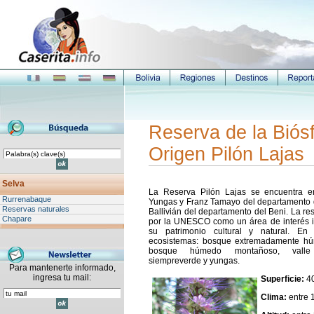
Reserva de la Biósf
Origen Pilón Lajas
Selva
La Reserva Pilón Lajas se encuentra en
Rurrenabaque
Yungas y Franz Tamayo del departamento d
Reservas naturales
Ballivián del departamento del Beni. La re
Chapare
por la UNESCO como un área de interés in
su patrimonio cultural y natural. En
ecosistemas: bosque extremadamente h
bosque húmedo montañoso, valle
siempreverde y yungas.
Para mantenerte informado,
ingresa tu mail:
Superficie:
40
Clima:
entre 