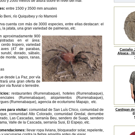
300 y 2000 metros de altura sobre el nivel del mar.
es:
entre 1500 y 3500 mm anuales
ío Beni, río Quiquibey y río Mamoré
rva cuenta con más de 3000 especies, entre ellas destacan: el
, la jatata, una gran variedad de palmeras, etc.
en aproximadamente 900
gistradas en el área:
 cerdo tropero, variedad
 aves (47 de parabas,
Castaño 
 surubí, dorado, sábalo,
Alpaca - Hi
a de monte, sapos, ranas,
nas
ue desde La Paz, por vía
trará una gran oferta de
or vía fluvial o terrestre.
icios:
restaurantes (Rurrenabaque), hoteles (Rurrenabaque),
denciales (Rurrenabaque), alojamientos (Rurrenabaque),
rgues (Rurrenabaque), agencia de ecoturismo Mapajo, etc.
res para visitar:
comunidad de San Luís Chico, comunidad de
Cardigan de
d
que, comunidad Alto Colorado, comunidad Gredal, derrumbe
rado, Las Cascadas, serranía Beu, sendero de Suapi, sendero
ama, Valle de la Cascada, serranía Susi, El Espejo, etc.
omendaciones:
llevar ropa liviana, bloqueador solar, repelente,
 y vacunarse contra la fiebre amarilla antes de viajar