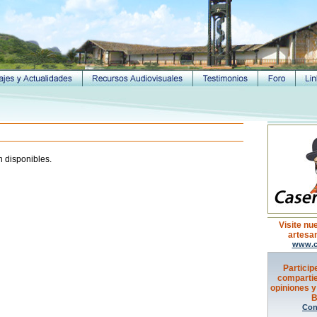
n disponibles.
Visite nu
artesan
www.c
Particip
compartie
opiniones y
B
Con