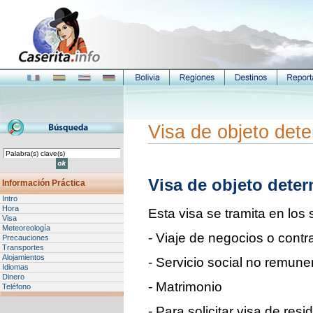
Visa de objeto det
Visa de objeto dete
Información Práctica
Intro
Hora
Esta visa se tramita en los
Visa
Meteoreología
- Viaje de negocios o contr
Precauciones
Transportes
Alojamientos
- Servicio social no remun
Idiomas
Dinero
- Matrimonio
Teléfono
- Para solicitar visa de resi