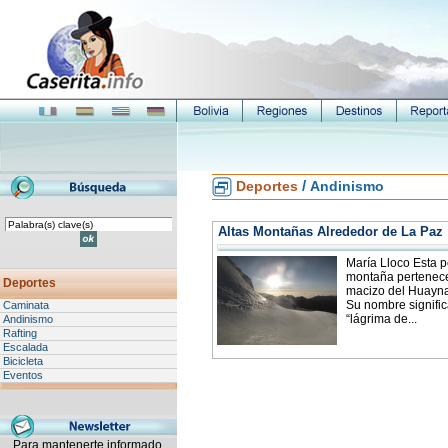
/
Deportes
Andinismo
Altas Montañas Alrededor de La Paz
María Lloco Esta 
montaña pertenece
Deportes
macizo del Huayna
Su nombre signifi
Caminata
“lágrima de...
Andinismo
Rafting
Escalada
Bicicleta
Eventos
Para mantenerte informado,