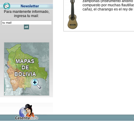
zampoñas (instrumento andino
compuesto por muchas flautilla
caña), el charango es el rey de l
Para mantenerte informado,
ingresa tu mail: