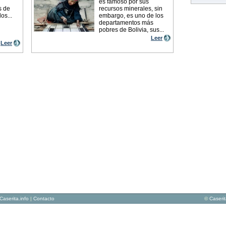
es famoso por sus
s de
recursos minerales, sin
os...
embargo, es uno de los
departamentos más
pobres de Bolivia, sus...
Leer
Leer
Caserita.info
|
Contacto
©
Caseri