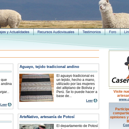
Aguayo, tejido tradicional andino
El aguayo tradicional es
, que
un tejido, hecho a mano,
n andina
utilizado por las mujeres
del altiplano de Bolivia y
Visite nu
gar...
Perú. Se lo puede hacer a
artesan
base de...
www.c
Leer
Leer
Particip
compartie
ArteNativo, artesanía de Potosí
opiniones y
B
Con
El departamento de Potosí