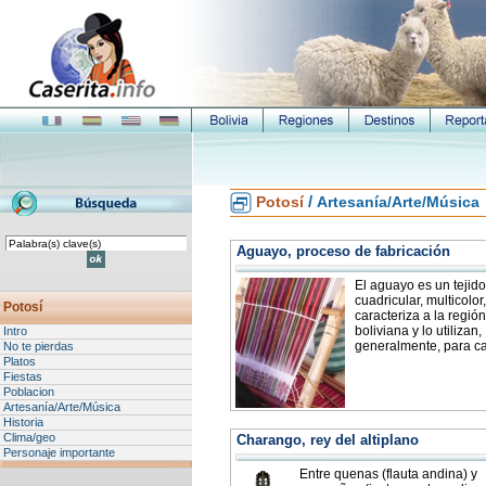
/
Potosí
Artesanía/Arte/Música
Aguayo, proceso de fabricación
El aguayo es un tejido
cuadricular, multicolor
Potosí
caracteriza a la regió
boliviana y lo utilizan,
Intro
generalmente, para car
No te pierdas
Platos
Fiestas
Poblacion
Artesanía/Arte/Música
Historia
Clima/geo
Charango, rey del altiplano
Personaje importante
Entre quenas (flauta andina) y