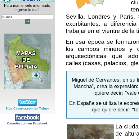
ci
Para mantenerte informado,
te
ingresa tu mail:
Sevilla, Londres y París.
exorbitantes, a diferenci
trabajar en el vientre de la t
En esa época se formaron 
los campos mineros y co
arquitectónicas que ad
calles (casas, palacios, igle
Miguel de Cervantes, en su l
Mancha”, crea la expresión:
quiere decir: “vale 
En España se utiliza la expre
que quiere decir: “
Siga Caserita.com en Twitter
Caserita.com en Facebook
La ciuda
de altur