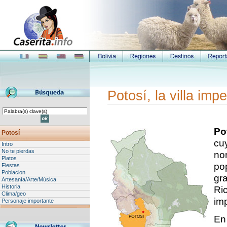
Potosí, la villa impe
Po
Potosí
cuy
Intro
No te pierdas
no
Platos
pop
Fiestas
Poblacion
gra
Artesanía/Arte/Música
Historia
Ri
Clima/geo
im
Personaje importante
En