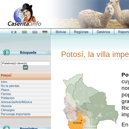
Potosí, la villa impe
Po
Potosí
cuy
Intro
No te pierdas
no
Platos
pop
Fiestas
Poblacion
gra
Artesanía/Arte/Música
Historia
Ri
Clima/geo
im
Personaje importante
En