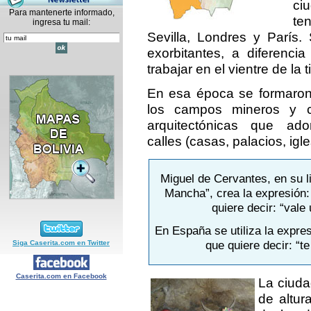
ci
Para mantenerte informado,
te
ingresa tu mail:
Sevilla, Londres y París.
exorbitantes, a diferenci
trabajar en el vientre de la t
En esa época se formaron 
los campos mineros y co
arquitectónicas que ad
calles (casas, palacios, igle
Miguel de Cervantes, en su l
Mancha”, crea la expresión:
quiere decir: “vale 
En España se utiliza la expre
que quiere decir: “
Siga Caserita.com en Twitter
Caserita.com en Facebook
La ciuda
de altur