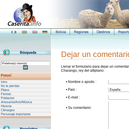
Dejar un comentari
Llenar el formulario para dejar un comentari
Charango, rey del altiplano
Potosí
• Nombre o apodo :
Intro
No te pierdas
• Pais :
Platos
Fiestas
• E-mail :
Poblacion
Artesanía/Arte/Música
Historia
• Su comentario:
Clima/geo
Personaje importante