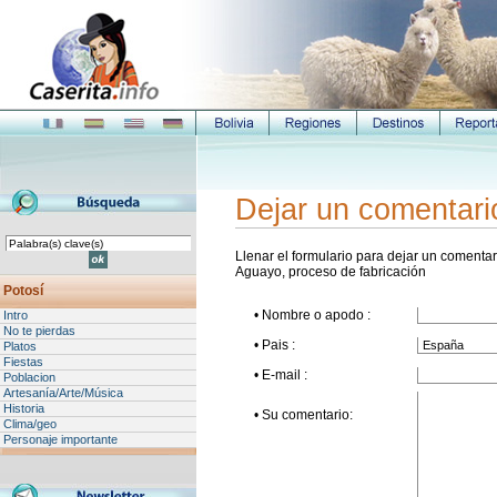
Dejar un comentari
Llenar el formulario para dejar un comentari
Aguayo, proceso de fabricación
Potosí
• Nombre o apodo :
Intro
No te pierdas
• Pais :
Platos
Fiestas
• E-mail :
Poblacion
Artesanía/Arte/Música
Historia
• Su comentario:
Clima/geo
Personaje importante