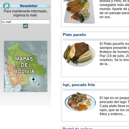
Bolivia y Perú, es 
navegable más alt
mundo. Aparte de 
Para mantenerte informado,
de un paisaje para
ingresa tu mail:
en sus...
Plato paceño
El Plato paceño es
siempre presente 
festejos de homen
Paz (16 de julio, 2
octubre). Se lo sir
de la...
Ispi, pescado frito
El ispi es un pequ
pescado del lago T
Cada plato lleva v
ispis, que se los 
fritos y enteros,...