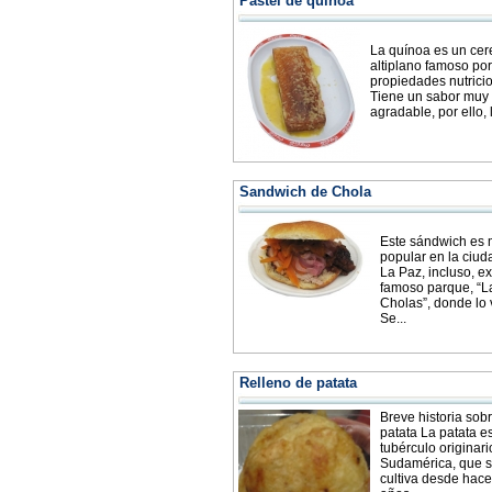
Pastel de quínoa
La quínoa es un cer
altiplano famoso por
propiedades nutrici
Tiene un sabor muy
agradable, por ello, l
Sandwich de Chola
Este sándwich es
popular en la ciud
La Paz, incluso, ex
famoso parque, “L
Cholas”, donde lo
Se...
Relleno de patata
Breve historia sobr
patata La patata e
tubérculo originari
Sudamérica, que 
cultiva desde hac