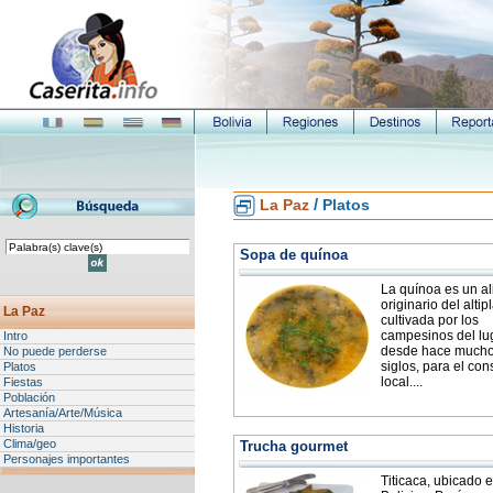
/
La Paz
Platos
Sopa de quínoa
La quínoa es un a
originario del altip
La Paz
cultivada por los
campesinos del lug
Intro
desde hace much
No puede perderse
siglos, para el co
Platos
local....
Fiestas
Población
Artesanía/Arte/Música
Historia
Clima/geo
Trucha gourmet
Personajes importantes
Titicaca, ubicado e