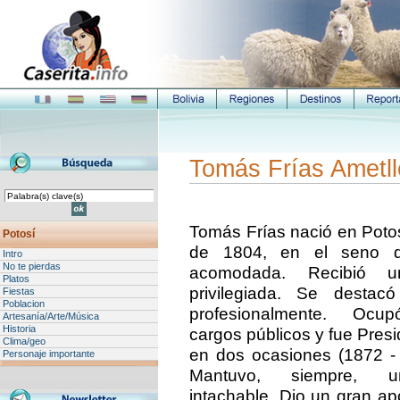
Tomás Frías Ametlle
Tomás Frías nació en Potos
Potosí
de 1804, en el seno d
Intro
No te pierdas
acomodada. Recibió u
Platos
privilegiada. Se desta
Fiestas
Poblacion
profesionalmente. Ocup
Artesanía/Arte/Música
Historia
cargos públicos y fue Presi
Clima/geo
en dos ocasiones (1872 -
Personaje importante
Mantuvo, siempre, u
intachable. Dio un gran apo