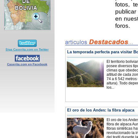
fotos, t
publicar
en nuest
foros.
Siga Caserita.com en Twitter
La temporada perfecta para visitar Bo
El territorio bolivi
Caserita.com en Facebook
posee diversos tip
climas que obedec
altitud de cada zo
74 a 6 542 metros
altura). Todo dep
los...
El oro de los Andes: la fibra alpaca
El oro de los Andes
fibra de alpaca Au
fibras sintéticas h
revolucionado la i
del textil durante l