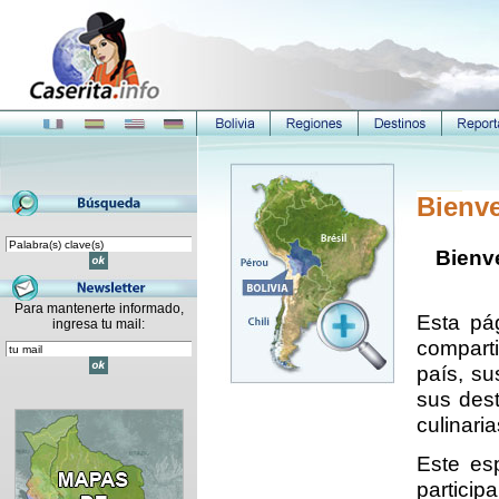
Bienve
Bienve
Para mantenerte informado,
Esta pá
ingresa tu mail:
comparti
país, su
sus dest
culinaria
Este esp
particip