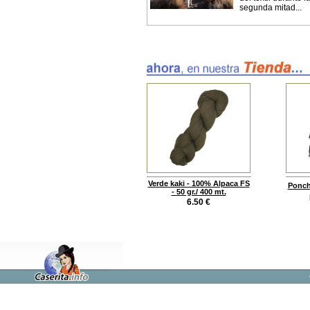
segunda mitad...
Verde kaki - 100% Alpaca FS
Ponch
- 50 gr./ 400 mt.
6.50
€