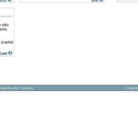
 sitio
anía
,
(capital
Leer
Caserita.info
|
Contacto
©
Caseri