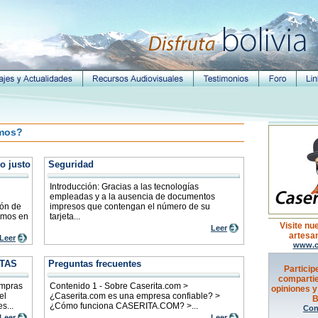
mos?
o justo
Seguridad
Introducción: Gracias a las tecnologías
empleadas y a la ausencia de documentos
ión de
impresos que contengan el número de su
jamos en
tarjeta...
Visite nu
Leer
artesan
Leer
www.c
TAS
Preguntas frecuentes
Particip
compartie
ompras
Contenido 1 - Sobre Caserita.com >
opiniones y
el
¿Caserita.com es una empresa confiable? >
B
s...
¿Cómo funciona CASERITA.COM? >...
Con
Leer
Leer